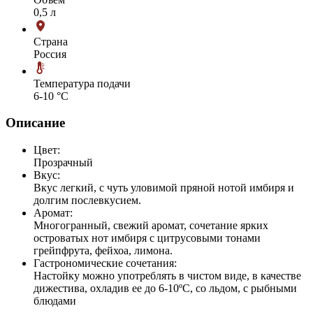
0,5 л
Страна
Россия
Температура подачи
6-10 °С
Описание
Цвет:
Прозрачный
Вкус:
Вкус легкий, с чуть уловимой пряной нотой имбиря и
долгим послевкусием.
Аромат:
Многогранный, свежий аромат, сочетание ярких
островатых нот имбиря с цитрусовыми тонами
грейпфрута, фейхоа, лимона.
Гастрономические сочетания:
Настойку можно употреблять в чистом виде, в качестве
дижестива, охладив ее до 6-10ºС, со льдом, с рыбными
блюдами