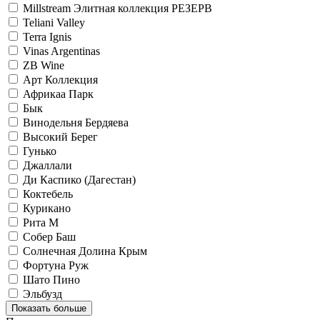
Millstream Элитная коллекция РЕЗЕРВ
Teliani Valley
Terra Ignis
Vinas Argentinas
ZB Wine
Арт Коллекция
Африкаа Парк
Бык
Винодельня Бердяева
Высокий Берег
Гунько
Джаллали
Ди Каспико (Дагестан)
Коктебель
Курикано
Рита М
Собер Баш
Солнечная Долина Крым
Фортуна Руж
Шато Пино
Эльбузд
Показать больше