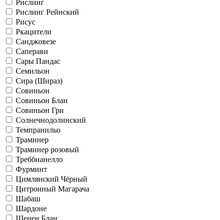
Рислинг
Рислинг Рейнский
Рисус
Ркацители
Санджовезе
Саперави
Сары Пандас
Семильон
Сира (Шираз)
Совиньон
Совиньон Блан
Совиньон Гри
Солнечнодолинский
Темпранильо
Траминер
Траминер розовый
Треббианелло
Фурминт
Цимлянский Чёрный
Цитронный Магарача
Шабаш
Шардоне
Шенен Блан