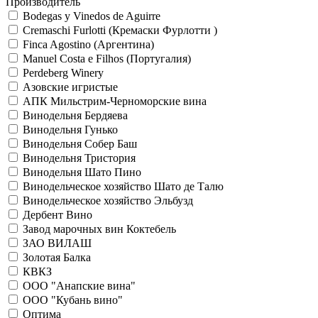
Производитель
Bodegas y Vinedos de Aguirre
Cremaschi Furlotti (Кремаски Фурлотти )
Finca Agostino (Аргентина)
Manuel Costa e Filhos (Португалия)
Perdeberg Winery
Азовские игристые
АПК Мильстрим-Черноморские вина
Винодельня Бердяева
Винодельня Гунько
Винодельня Собер Баш
Винодельня Тристория
Винодельня Шато Пино
Винодельческое хозяйство Шато де Талю
Винодельческое хозяйство Эльбузд
Дербент Вино
Завод марочных вин Коктебель
ЗАО ВИЛАШ
Золотая Балка
КВКЗ
ООО "Анапские вина"
ООО "Кубань вино"
Оптима