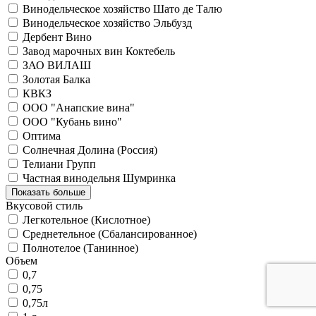
Винодельческое хозяйство Шато де Талю
Винодельческое хозяйство Эльбузд
Дербент Вино
Завод марочных вин Коктебель
ЗАО ВИЛАШ
Золотая Балка
КВКЗ
ООО "Анапские вина"
ООО "Кубань вино"
Оптима
Солнечная Долина (Россия)
Телиани Групп
Частная винодельня Шумринка
Показать больше
Вкусовой стиль
Легкотельное (Кислотное)
Среднетельное (Сбалансированное)
Полнотелое (Танинное)
Объем
0,7
0,75
0,75л