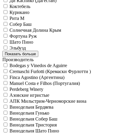
Ди Каспико (Дагестан)
Коктебель
Курикано
Рита М
Собер Баш
Солнечная Долина Крым
Фортуна Руж
Шато Пино
Эльбузд
Показать больше
Производитель
Bodegas y Vinedos de Aguirre
Cremaschi Furlotti (Кремаски Фурлотти )
Finca Agostino (Аргентина)
Manuel Costa e Filhos (Португалия)
Perdeberg Winery
Азовские игристые
АПК Мильстрим-Черноморские вина
Винодельня Бердяева
Винодельня Гунько
Винодельня Собер Баш
Винодельня Тристория
Винодельня Шато Пино