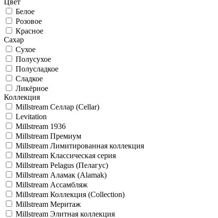
Цвет
Белое
Розовое
Красное
Сахар
Сухое
Полусухое
Полусладкое
Сладкое
Ликёрное
Коллекция
Millstream Селлар (Cellar)
Levitation
Millstream 1936
Millstream Премиум
Millstream Лимитированная коллекция
Millstream Классическая серия
Millstream Pelagus (Пелагус)
Millstream Аламак (Alamak)
Millstream Ассамбляж
Millstream Коллекция (Collection)
Millstream Меритаж
Millstream Элитная коллекция