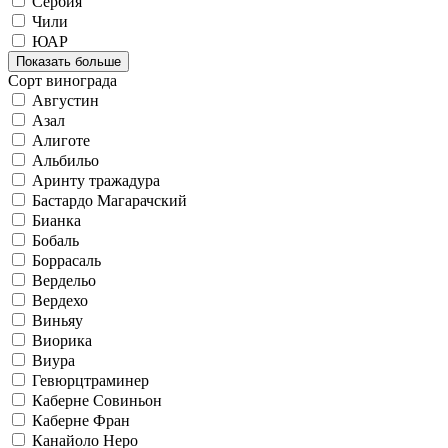
Сербия
Чили
ЮАР
Показать больше
Сорт винограда
Августин
Азал
Алиготе
Альбильо
Аринту тражадура
Бастардо Магарачский
Бианка
Бобаль
Боррасаль
Вердельо
Вердехо
Виньяу
Виорика
Виура
Гевюрцтраминер
Каберне Совиньон
Каберне Фран
Канайоло Неро