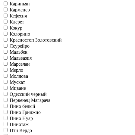
Кариньян
Карменер
Кефесия
Клерет
Кокур
Колорино
Красностоп Золотовский
Лоурейро
Мальбек
Мальвазия
Марселан
Мерло
Молдова
Мускат
Мцване
Одесский чёрный
Первенец Магарача
Пино белый
Пино Гриджио
Пино Нуар
Пинотаж
Пти Вердо