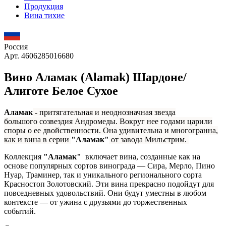
Продукция
Вина тихие
Россия
Арт. 4606285016680
Вино Аламак (Alamak) Шардоне/
Алиготе Белое Сухое
Аламак
- притягательная и неоднозначная звезда
большого созвездия Андромеды. Вокруг нее годами царили
споры о ее двойственности. Она удивительна и многогранна,
как и вина в серии
"Аламак"
от завода Мильстрим.
Коллекция
"Аламак"
включает вина, созданные как на
основе популярных сортов винограда — Сира, Мерло, Пино
Нуар, Траминер, так и уникального регионального сорта
Красностоп Золотовский. Эти вина прекрасно подойдут для
повседневных удовольствий. Они будут уместны в любом
контексте — от ужина с друзьями до торжественных
событий.