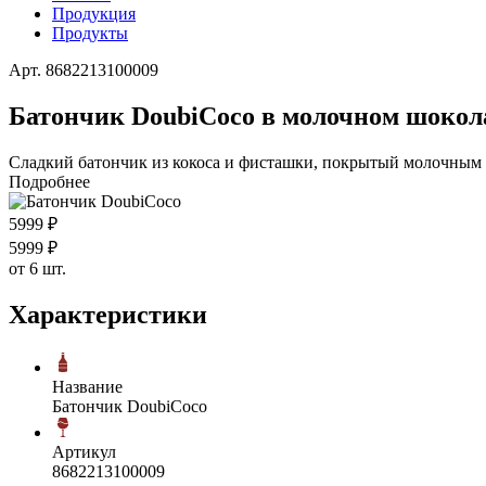
Продукция
Продукты
Арт. 8682213100009
Батончик DoubiCoco в молочном шокола
Сладкий батончик из кокоса и фисташки, покрытый молочным
Подробнее
59
99
₽
59
99
₽
от 6 шт.
Характеристики
Название
Батончик DoubiCoco
Артикул
8682213100009