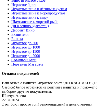
Вино игристое сухое
Игристое брют
Игристые вина к лёгким закускам
Игристые вина к морепродуктам
Игристые вина к сыру
Шампанское к морской рыбе
Ди Каспико (Дагестан)
Дербент Вино
Ркацители
Бианка
Игристое до 500
Игристое до 1000
Игристое до 1500
Игристое до 2000
Совиньон Блан
Первенец Магарача
Отзывы покупателей
Ваш отзыв о напитке Игристое брют "ДИ КАСПИКО" (Di
Caspico) белое отразится на рейтинге напитка и поможет с
выбором другим покупателям.
Шевчук Алена
22.04.2024
Этот брют просто топ! рекомендасьен! и цена отличная