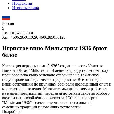
Продукция
Игристые вина
Россия
5
1 отзыв, 4 оценки
Арт. 4606285011029, 4606285016123
Игристое вино Мильстрим 1936 брют
белое
Коллекция игристых вин "1936" создана в честь 80-летия
Винного Дома "Millstream". Именно в тридцать шестом году
прошлого века было основано старейшее на Таманском
полуострове винодельческое предприятие. Все эти годы
наши сотрудники по крупицам собирали драгоценный опыт и
мастерство виноделия. Многие семьи династиями работают
на нашем предприятии, передавая потомкам секреты особого
вкуса и непревзойдённого качества. Юбилейная серия
"Millstream 1936" - сочетание многолетнего опыта,
семейных традиций и новейших технологий.
Подробнее