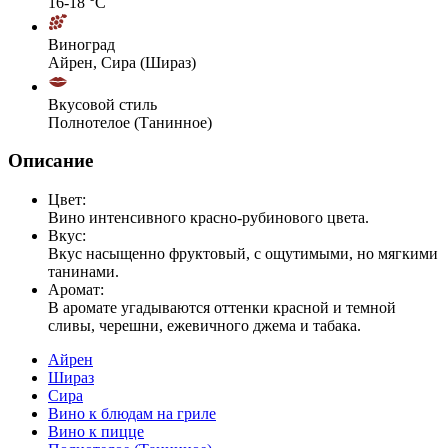
16-18 °С
Виноград
Айрен, Сира (Шираз)
Вкусовой стиль
Полнотелое (Танинное)
Описание
Цвет:
Вино интенсивного красно-рубинового цвета.
Вкус:
Вкус насыщенно фруктовый, с ощутимыми, но мягкими
танинами.
Аромат:
В аромате угадываются оттенки красной и темной
сливы, черешни, ежевичного джема и табака.
Айрен
Шираз
Сира
Вино к блюдам на гриле
Вино к пицце