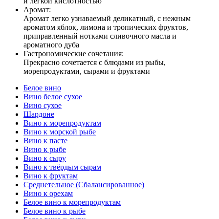
и легкой кислотностью
Аромат:
Аромат легко узнаваемый деликатный, с нежным
ароматом яблок, лимона и тропических фруктов,
приправленный нотками сливочного масла и
ароматного дуба
Гастрономические сочетания:
Прекрасно сочетается с блюдами из рыбы,
морепродуктами, сырами и фруктами
Белое вино
Вино белое сухое
Вино сухое
Шардоне
Вино к морепродуктам
Вино к морской рыбе
Вино к пасте
Вино к рыбе
Вино к сыру
Вино к твёрдым сырам
Вино к фруктам
Среднетельное (Сбалансированное)
Вино к орехам
Белое вино к морепродуктам
Белое вино к рыбе