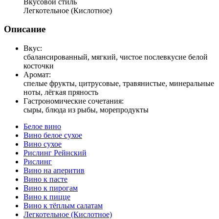
Вкусовой стиль
Легкотельное (Кислотное)
Описание
Вкус:
сбалансированный, мягкий, чистое послевкусие белой
косточки
Аромат:
спелые фрукты, цитрусовые, травянистые, минеральные
ноты, лёгкая пряность
Гастрономические сочетания:
сыры, блюда из рыбы, морепродукты
Белое вино
Вино белое сухое
Вино сухое
Рислинг Рейнский
Рислинг
Вино на аперитив
Вино к пасте
Вино к пирогам
Вино к пицце
Вино к тёплым салатам
Легкотельное (Кислотное)