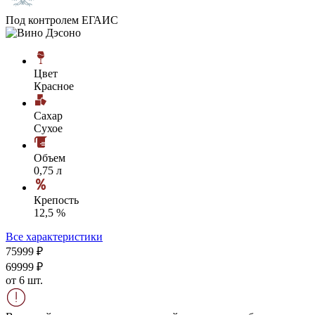
Под контролем ЕГАИС
Цвет
Красное
Сахар
Сухое
Объем
0,75 л
Крепость
12,5 %
Все характеристики
759
99
₽
699
99
₽
от 6 шт.