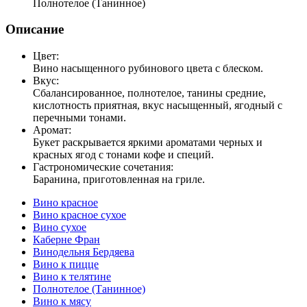
Полнотелое (Танинное)
Описание
Цвет:
Вино насыщенного рубинового цвета с блеском.
Вкус:
Сбалансированное, полнотелое, танины средние,
кислотность приятная, вкус насыщенный, ягодный с
перечными тонами.
Аромат:
Букет раскрывается яркими ароматами черных и
красных ягод с тонами кофе и специй.
Гастрономические сочетания:
Баранина, приготовленная на гриле.
Вино красное
Вино красное сухое
Вино сухое
Каберне Фран
Винодельня Бердяева
Вино к пицце
Вино к телятине
Полнотелое (Танинное)
Вино к мясу