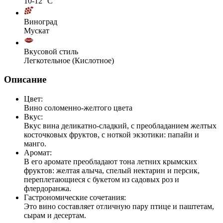
10-12 °С
Виноград
Мускат
Вкусовой стиль
Легкотельное (Кислотное)
Описание
Цвет:
Вино соломенно-желтого цвета
Вкус:
Вкус вина деликатно-сладкий, с преобладанием желтых
косточковых фруктов, с ноткой экзотики: папайи и
манго.
Аромат:
В его аромате преобладают тона летних крымских
фруктов: желтая алыча, спелый нектарин и персик,
переплетающиеся с букетом из садовых роз и
флердоранжа.
Гастрономические сочетания:
Это вино составляет отличную пару птице и паштетам,
сырам и десертам.