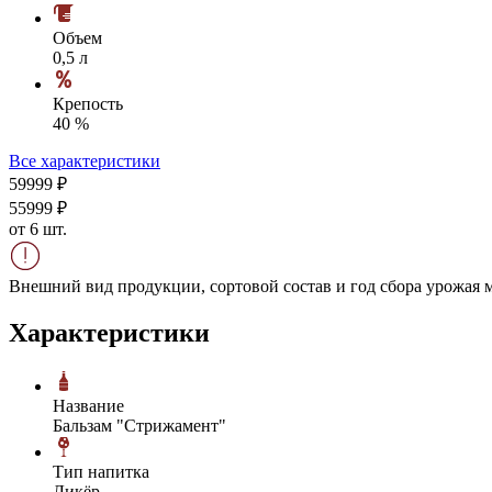
Объем
0,5 л
Крепость
40 %
Все характеристики
599
99
₽
559
99
₽
от 6 шт.
Внешний вид продукции, сортовой состав и год сбора урожая м
Характеристики
Название
Бальзам "Стрижамент"
Тип напитка
Ликёр