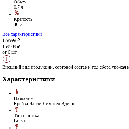
Объем
0,7 л
Крепость
40 %
Все характеристики
1799
99
₽
1599
99
₽
от 6 шт.
Внешний вид продукции, сортовой состав и год сбора урожая м
Характеристики
Название
Крейзи Чарли Лимитед Эдишн
Тип напитка
Виски