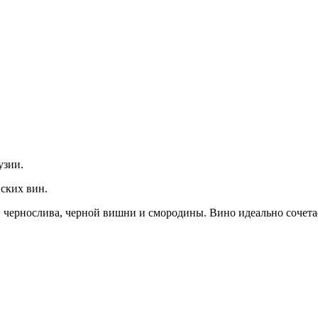
узии.
ских вин.
ернослива, черной вишни и смородины. Вино идеально сочетае