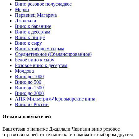
Вино розовое полусладкое
Мерло
Первенец Магарача
Джаллали
Вино к баранине
Вино к десертам
Вино к пицце
Вино к сыру
Вино к твёрдым сырам
Среднетельное (Сбалансированное)
Белое вино к сыру
Розовое вино к десертам
Молдова
Вино до 1000
Вино до 500
Вино до 1500
Вино до 2000
АПК Мильстрим-Черноморские вина
Вино из России
Отзывы покупателей
Ваш отзыв о напитке Джаллали Чквиани вино розовое
отразится на рейтинге напитка и поможет с выбором другим