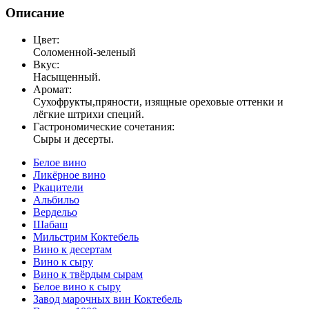
Описание
Цвет:
Соломенной-зеленый
Вкус:
Насыщенный.
Аромат:
Сухофрукты,пряности, изящные ореховые оттенки и
лёгкие штрихи специй.
Гастрономические сочетания:
Сыры и десерты.
Белое вино
Ликёрное вино
Ркацители
Альбильо
Вердельо
Шабаш
Мильстрим Коктебель
Вино к десертам
Вино к сыру
Вино к твёрдым сырам
Белое вино к сыру
Завод марочных вин Коктебель