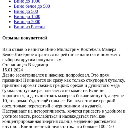
Вино до 1000
Вино белое до 500
Вино до 500
Вино до 1500
Вино до 2000
Вино из России
Отзывы покупателей
Ваш отзыв о напитке Вино Мильстрим Коктебель Мадера
Белое Ликёрное отразится на рейтинге напитка и поможет с
выбором другим покупателям.
Степанищев Владимир
15.01.2024
Давно засматривался и наконец попробовал. Это прям
праздник! Начинается он сразу как только откупорил бутылку,
приятный аромат свежих грецких орехов и душистого мёда
буквально тут же расплывается по комнате. Если не
торопиться, и дать постоять мадере в бокале минут 5, а лучше
10, то аромат будет ещё сильнее. Во вкусе тот же грецкий
орех, только перетертый с черносливом и курагой.
Настраивает на неторопливость, хочется присесть в удобном и
уютном месте, расслабиться и наслаждаться тем, как
концентрированная энергия солнца медленно растекается
внутри... Единственный недостаток, что больше 100-150