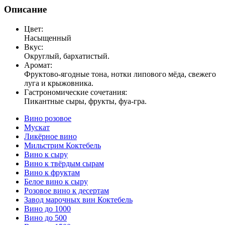
Описание
Цвет:
Насыщенный
Вкус:
Округлый, бархатистый.
Аромат:
Фруктово-ягодные тона, нотки липового мёда, свежего
луга и крыжовника.
Гастрономические сочетания:
Пикантные сыры, фрукты, фуа-гра.
Вино розовое
Мускат
Ликёрное вино
Мильстрим Коктебель
Вино к сыру
Вино к твёрдым сырам
Вино к фруктам
Белое вино к сыру
Розовое вино к десертам
Завод марочных вин Коктебель
Вино до 1000
Вино до 500