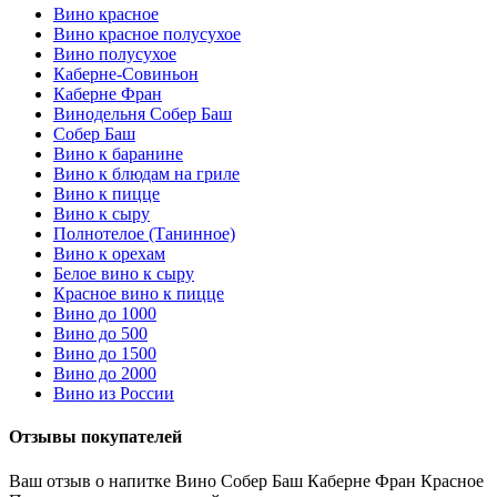
Вино красное
Вино красное полусухое
Вино полусухое
Каберне-Совиньон
Каберне Фран
Винодельня Собер Баш
Собер Баш
Вино к баранине
Вино к блюдам на гриле
Вино к пицце
Вино к сыру
Полнотелое (Танинное)
Вино к орехам
Белое вино к сыру
Красное вино к пицце
Вино до 1000
Вино до 500
Вино до 1500
Вино до 2000
Вино из России
Отзывы покупателей
Ваш отзыв о напитке Вино Собер Баш Каберне Фран Красное