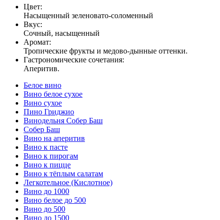
Цвет:
Насыщенный зеленовато-соломенный
Вкус:
Сочный, насыщенный
Аромат:
Тропические фрукты и медово-дынные оттенки.
Гастрономические сочетания:
Аперитив.
Белое вино
Вино белое сухое
Вино сухое
Пино Гриджио
Винодельня Собер Баш
Собер Баш
Вино на аперитив
Вино к пасте
Вино к пирогам
Вино к пицце
Вино к тёплым салатам
Легкотельное (Кислотное)
Вино до 1000
Вино белое до 500
Вино до 500
Вино до 1500