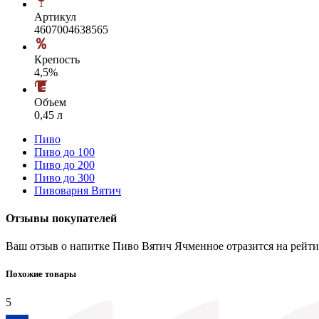
Артикул
4607004638565
Крепость
4,5%
Объем
0,45 л
Пиво
Пиво до 100
Пиво до 200
Пиво до 300
Пивоварня Вятич
Отзывы покупателей
Ваш отзыв о напитке Пиво Вятич Ячменное отразится на рейти
Похожие товары
5