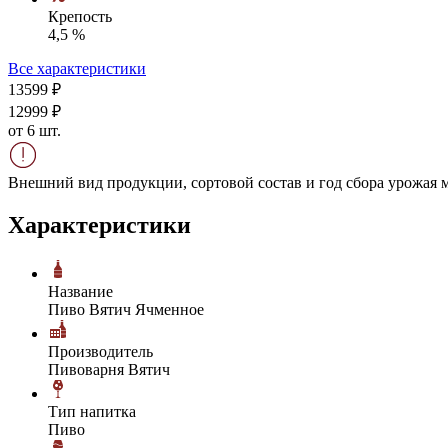
Крепость
4,5 %
Все характеристики
135
99
₽
129
99
₽
от 6 шт.
Внешний вид продукции, сортовой состав и год сбора урожая м
Характеристики
Название
Пиво Вятич Ячменное
Производитель
Пивоварня Вятич
Тип напитка
Пиво