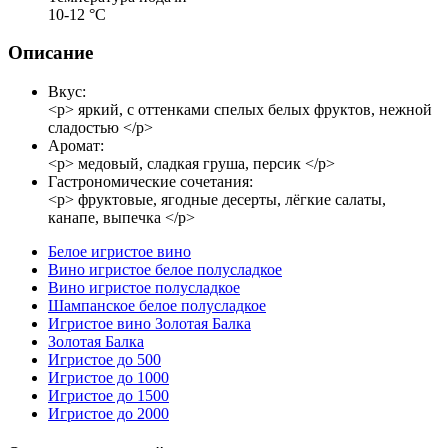
10-12 °С
Описание
Вкус:
<p> яркий, с оттенками спелых белых фруктов, нежной
сладостью </p>
Аромат:
<p> медовый, сладкая груша, персик </p>
Гастрономические сочетания:
<p> фруктовые, ягодные десерты, лёгкие салаты,
канапе, выпечка </p>
Белое игристое вино
Вино игристое белое полусладкое
Вино игристое полусладкое
Шампанское белое полусладкое
Игристое вино Золотая Балка
Золотая Балка
Игристое до 500
Игристое до 1000
Игристое до 1500
Игристое до 2000